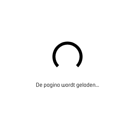
Beëindigen arbeidsovereenkomst na verkregen
vergunning kantonrechter
.
Beëindigen arbeidsovereenkomst door ontslag op
staande voet
.
Beëindigen arbeidsovereenkomst door
bedrijfsbeëindiging
.
Beëindigen arbeidsovereenkomst door collectief
ontslag
.
Over deze mogelijkheden en de voorwaarden daarbij,
lees je alles in dit dossier. Ook kun je hieronder de
gebruikershandleiding voor voorbeelddocumenten
De pagina wordt geladen...
downloaden.
Gebruikershandleiding voorbeelddocumenten