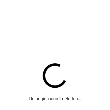
komen bij autoverhuur
| Verantwoord auto’s verhuren vraagt a
lant, tot het documenteren van eventuele incidenten. We zette
andig is om goed te controleren en te documenteren.
komen bij autoverhuur
re gestolen huurauto's
| In Nederland worden maandelijks mee
 zo snel mogelijk starten van de aangifteprocedure vergroot d
n de stappen die je moet nemen op een rij.
re gestolen huurauto's
 een tool waarmee je bij verhuur, een proefrit of vervangend v
oor een collega-BOVAG-lid is geregistreerd omdat hij of zij z
De pagina wordt geladen...
wingssysteem