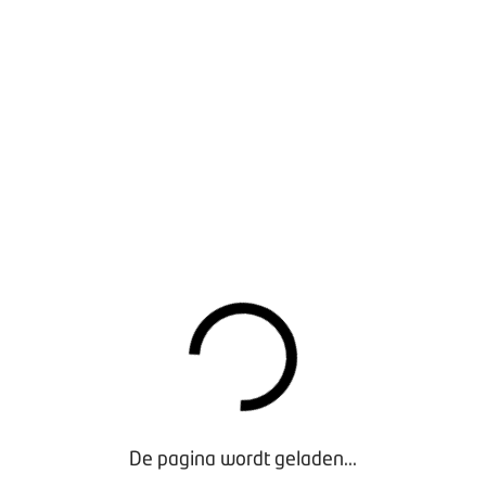
Een goede werkgever vaart een duidelijke koers met
het bedrijf
Een goede werkgever stimuleert de inzetbaarheid
van zijn medewerkers
Een goede werkgever zorgt voor een open
bedrijfscultuur
Een goede werkgever heeft heldere
arbeidsvoorwaarden
Daarnaast kunnen de volgende zaken ook bijdragen
aan goed werkgeverschap. Deze onderwerpen
worden ook verder uitgewerkt in dit dossier:
Goede arbeidsomstandigheden
Medezeggenschap
Gesprekscyclus
Opleiding en ontwikkeling
Adviseurs werkgeverschap en OOMT-coaching voor
De pagina wordt geladen...
MvT-bedrijven