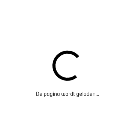
 DE TOEKOMST
en zowel de ondernemer als de werkgever adviseren en onder
ching aan de werkgever, maar het is ook mogelijk om aan de s
an het coachen van medewerkers is de
workshop ‘Klaar voor d
gedaagd om zélf na te denken over hun toegevoegde waarde en
n ontwikkelen.
kgevers is ook een van de mogelijkheden. Bij verandertraject
gesprekspartner zijn. Deze heeft brede ervaring in de branche
r ingewikkelde theorieën komen waarmee u direct aan de slag 
De pagina wordt geladen...
t OOMT de
workshop ‘Succesvol veranderen’
aan waarin deelne
veranderen. Deze workshop wordt gefaciliteerd door de advis
ATIE EN CONTACT
an de vragen, of heb je andere vragen waar je een antwoord op