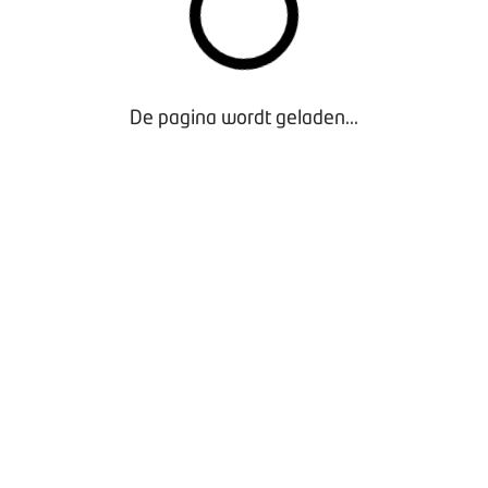
FISCAAL
Fiscale zaken
De pagina wordt geladen...
Autobelasting
VASTGOED
Vastgoed & bestemmingsplannen
PRIVACY
Privacy
STEL UW VRAAG TELEFONISCH OF PER MAIL