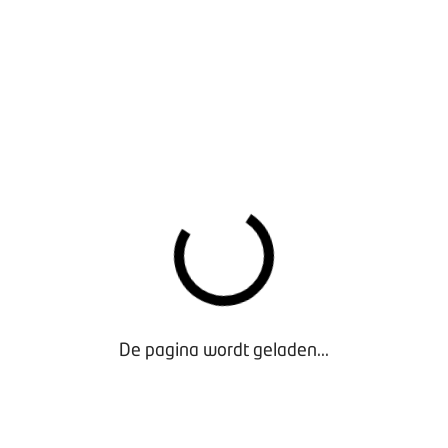
t verplicht om werk aan te bieden en de gepensioneerde kiest 
er voor
details over op de Doorwerkregeling
.
OORWAARDEN OUDERE MEDEWERKERS
jk dat elke medewerker op een goede en gezonde manier zijn pe
de cao’s
die BOVAG sluit, afspraken gemaakt over arbeidsvoor
ersteunen. Deze regelingen gaan bijvoorbeeld over flexibele 
en mogelijkheden voor vervroegd uittreden.
 over de
ouderenregelingen die in de cao's zijn opgenomen
.
et voor de Regeling Vervroegd Uittreden (RVU) voor medewerker
igen- en Tweewielerbedrijf, is gesloten. Cao-partijen werken
lijn is met de landelijke richtlijnen. Wanneer de nieuwe RVU in
De pagina wordt geladen...
e nieuwe regeling, is nog niet bekend. BOVAG meldt het uiter
sbrieven en mijn.bovag.nl dus goed in de gaten!