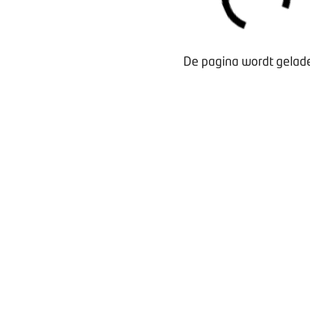
De pagina wordt gelade
Waarom lid worden?
Contact voor leden
Aanmelding nieuwsbrief
Opzeggen lidmaatschap
Vergaderen bij BOVAG
Privacy beleid