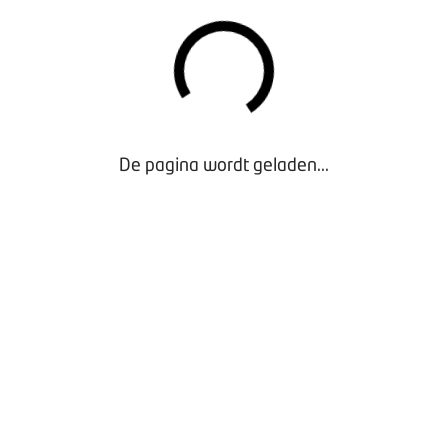
lers soelaas bieden.
menvatting en het gehele onderzoeksrapport
HET NIEUWSBERICHT:
De pagina wordt geladen...
an de Nederlandse truckmarkt door BOVAG en KPMG: verdienmo
DSTOFVISIE
offen zullen uiteindelijk, richting 2050, geen rol meer spelen i
obiliteit en dus ook voor BOVAG-leden. BOVAG heeft bureau E
rt te brengen. Er is daarbij gekeken naar de opkomst en potent