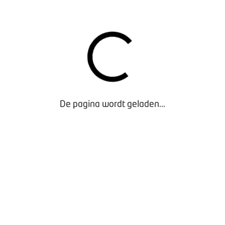
Voer bij de gebruikersnaam jouw e-mailadres in (dit is
het e-mailadres waarnaar we alle e-mails sturen: e-
mailadres hoofdcontact) en bij het wachtwoord
BOVAGams08.
Verander het standaard wachtwoord in jouw eigen
wachtwoord.
Voer voor de twee-factor-authenticatie de pincode in
De pagina wordt geladen...
die je in jouw e-mailbox ontvangt. Bij elke nieuwe
inlog ontvang je een nieuw code. Let op: leden
ontvangen een pincode om in te loggen. Die pincode
wordt ook gestuurd naar het e-mailadres van de
hoofdcontactpersoon. Deze moet binnen 5 minuten
gebruikt worden, anders is hij verlopen.
Je kunt aan de slag! Raadpleeg de e-learnings
(linksboven in jouw scherm). Deze helpen je om jouw
RI&E stap voor stap in te vullen.
Werkgever van een revisiebedrijf