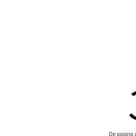
Waarom lid worden?
Contact voor leden
Aanmelding nieuwsbrief
Opzeggen lidmaatschap
Vergaderen bij BOVAG
Privacy beleid
De pagina w