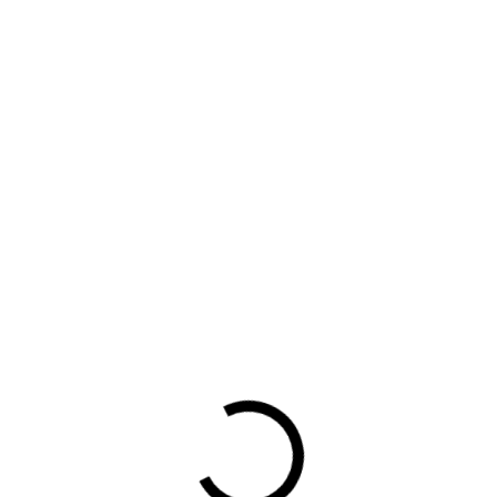
3. Afdelingsreglementen: Hier kun je de reglementen
gespecificeerd per afdeling downloaden.