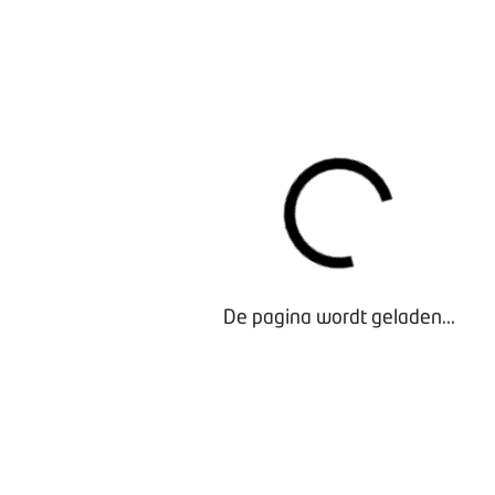
Juridische en praktische aandachtspunten bij verkoop van 
Dit dossier
biedt een overzicht van juridische en praktisc
bij de verkoop van een gebruikte auto die eenvoudig toepa
dagelijkse bedrijfsvoering.
CONTACT MET BOVAG
We hopen dat we je op weg hebben kunnen helpen. Heb je
aarzel dan niet om contact op te nemen met:
jouw BOVAG-adviseur
BOVAG Ledenadvies
De pagina wordt geladen...
Bezig met laden...