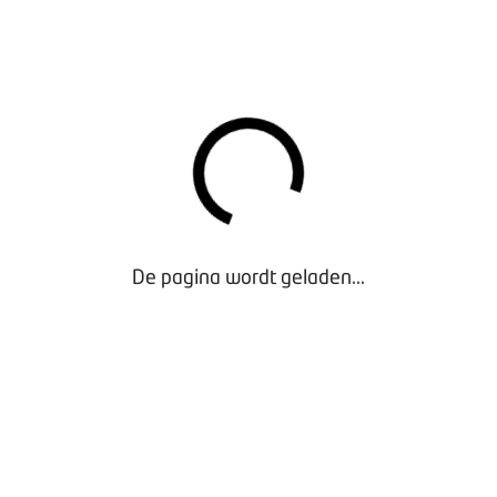
andering nodig is en welke stappen je moet nemen? Je vindt a
keurenmetamtek
CATIES
inberg Caravans in Hulten
enk Pen Campers en Caravans in Haaksbergen
 Ko van den Berg Aanhangwagencentrum in Utrecht
Schreur Recreatie in Winkel
De pagina wordt geladen...
MA
ngst met koffie en iets lekkers
ang en welkom
g nieuwe methode en live demonstratie in de werkplaats
enlijke afsluiting en buffet
e programma