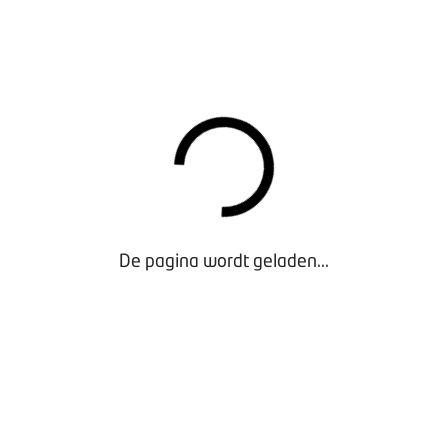
tapt zijn in viaBOVAG.nl. BOVAG-leden die zich willen aanmeld
39 50.
De pagina wordt geladen...