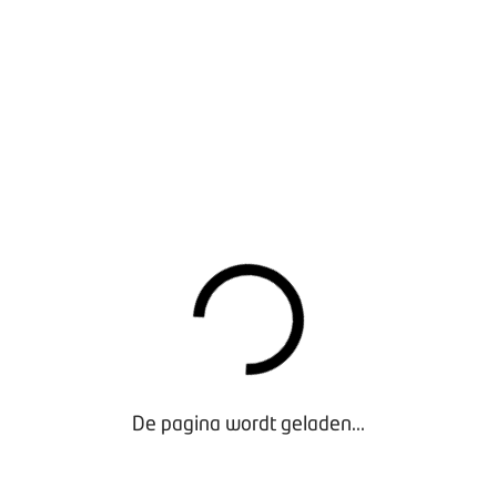
nk digitaal
 in tien minuten waar uw bedrijf staat in de online-wereld. Wi
 van een evenement? En dat u BOVAG ook kunt bellen voor a
vraagstukken en financiële kwesties? Het lidmaatschap geeft b
Bovemij.
an personeel veranderen de regels en omstandigheden voortd
zaken en levert voorbeelden van bijvoorbeeld model-arbeids- 
lt stoppen met uw bedrijf, staat BOVAG u bij met producten al
De pagina wordt geladen...
en of doorgaan’