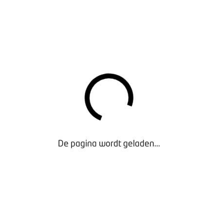
et van 1000 euro voor medewerkers vanaf 1 maart 2022
24 fe
RMATIE EN VRAGEN
 over het STAP-budget en het aanvragen hiervan vindt u op
De pagina wordt geladen...
 het UWV
n over het STAP-budget? Kijk dan of uw vraag tussen de veelges
neem contact op met het UWV via 088 – 898 22 02.