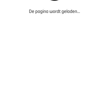
Lesovereenkomst particulier (drukbestand)
- Exclusief
voor Leden
De pagina wordt geladen...
Lesovereenkomst particulier (invulbare PDF)
-