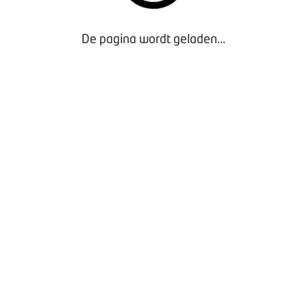
De pagina wordt geladen...
Door gebruik te maken van onze website geef je
toestemming voor het plaatsen van tracking cookies.