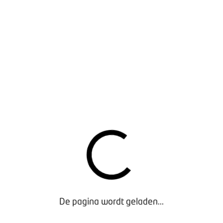
plan je zelf een afspraak met Aboma. Aboma kan
tijdens de periodieke keuringsbegeleiding opnieuw
een opleiding en examen op een bepaald onderdeel
adviseren om zo de certificering voor de
onderhoudsbeurt te behouden.
Opleidingen kampeer- en aanhangwagenbranche
KEUREN VIA DE AMTEK-APP
De keuring doe je via de speciale AMTeK-app, te
gebruiken met je telefoon, tablet of desktop. Pak de
AMTeK-app erbij als je start met de keuring. Zijn er
De pagina wordt geladen...
gebreken aan de caravan, vouwwagen, camper of
aanhangwagen? Maak er dan eenvoudig een foto van