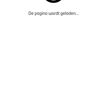
De pagina wordt geladen...
Presentatie Ed van de Vijver (BDO) branchediner
BOVAG Caravan- en Camperbedrijven 2022
- Exclusief
voor Leden