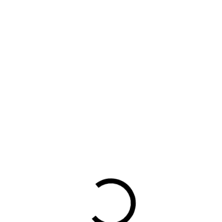
het verslag van het branchediner.
Presentatie Joël van den Doel (Vibber) branchediner
BOVAG Caravan- en Camperbedrijven 2022
- Exclusief
voor Leden