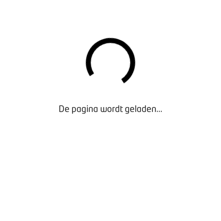
"Door viaBOVAG.nl kan ik laten zien waar ik voor sta
en hoe ik gezien wil worden. Pak ook de regie op jouw
online verkoop en adverteer ook jouw fietsen op
viaBOVAG.nl"
Denny van der Linden, Antilope B.V.
DOWNLOADS
Folder viaBOVAG.nl voor fietsbedrijven
De pagina wordt geladen...