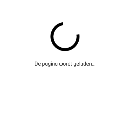
In deze documenten staan de leerdoelen die
belangrijk zijn voor het vak. Niet alles uit het
document komt terug in het examen, maar het is wel
belangrijk dat alles wordt aangeleerd. De examens
zijn namelijk gebaseerd op een steekproef van de
inhoud.
SAMENWERKING MET DE PRAKTIJK EN
OPLEIDERS
De pagina wordt geladen...
De inhoud van de documenten is opgesteld in
samenspraak met schadeherstelbedrijven, opleiders
en de brancheorganisatie. Deze samenwerking zorgt
ervoor dat de inhoud goed aansluit bij de praktijk én
de exameneisen.
Beroepscompetentieprofielen
Branchetoetsdocumenten