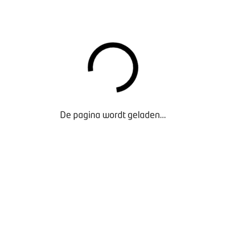
imtelijke ordening: meer aandacht nodig voor mobiliteit, meer
september 2025
OOR BOVAG-LEDEN
an het onderzoek zijn vertaald naar een praktisch stappenplan
De pagina wordt geladen...
che. Op donderdag 27 november 2025 werd het onderzoek en st
 evenement: de BOVAG Ondernemersdag. Je vindt het stappen
itgebreide onderzoeksrapport
EN
de onderzoeksresultaten als basis voor de strategiebepaling e
by.
ndpunten van BOVAG op het gebied van ruimtelijke ordening e