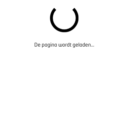
wil iedereen wel. Hoe pak je dat aan? Wat is een
goede duidelijke taakverdeling, hoe sta je klanten te
woord in de werkplaats en hoe zorg je voor upsell?
Vragen waar veel ondernemers mee stoeien. Daarom
deze nieuwe opleiding voor meer
Werkplaatsrendement
.
De pagina wordt geladen...
Lees meer over het opleidingsaanbod op de site van
Innovam
Lees hier meer over de examens via IBKI
Bekijk hier welke eisen er aan een certificering
worden gesteld.
Klik hier voor meer informatie over de BOVAG
Onderhoudsbeurt
KANSEN