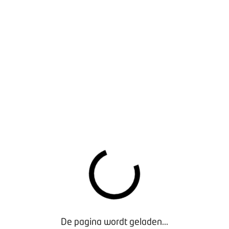
est-bpm betalen volgens de geldende tabel voor personenauto’s,
itstoot
singen aan de auto de CO2-uitstoot en daarmee het te betal
et mogelijk, maar in de praktijk heeft het geen zin.
ateerd aan de hoogte van de CO2-uitstoot. De CO2-uitstoot w
ijn en dat komt erop neer dat de auto een ETG nodig heeft. Wa
l een ETG nodig hebben. De kosten hiervoor wegen niet op teg
andicapten
icapten geldt een bpm-vrijstelling. Maar hiervoor gelden and
ng is dan ook niet van toepassing. Je kunt niet beoordelen of 
voorwaarden voor de vrijstelling. Je moet daarom aan de gehand
 in uitzonderingsgevallen kan de bpm op een later tijdstip in 
ticulier.
De pagina wordt geladen...
ijs kenteken