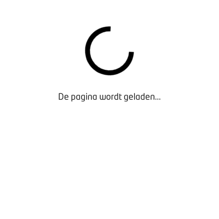
verse softwarepakketten, waardoor u gemakkelijk kunt checken
tsbewijs heeft of geregistreerd staat in het curatele- en bewind
na AVG-proof. Bent u zelf de dupe geworden? Dan kunt u deze m
Elena en daarmee andere collega’s waarschuwen. Zo kunnen we 
komen. Wees dus alert, en check Elena. Kijk voor meer informa
De pagina wordt geladen...