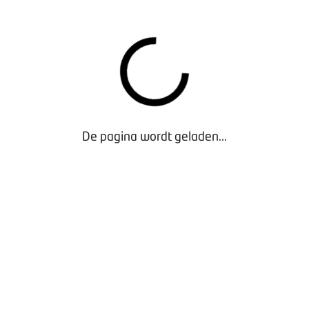
 de Vrijwillige Klassieker Inspectie vond plaats tijdens de Inter
duurt van 12 tot en met 15 januari.
Op een eigen stand tonen 
akmanschap en de expertise aan de bezoekers.
Zo is onder and
er Cloud II James Young uit 1962 te bewonderen. Dit bijzonder
en van BOVAG Dutch Car Restorers die hier twee jaar lang aan 
De pagina wordt geladen...