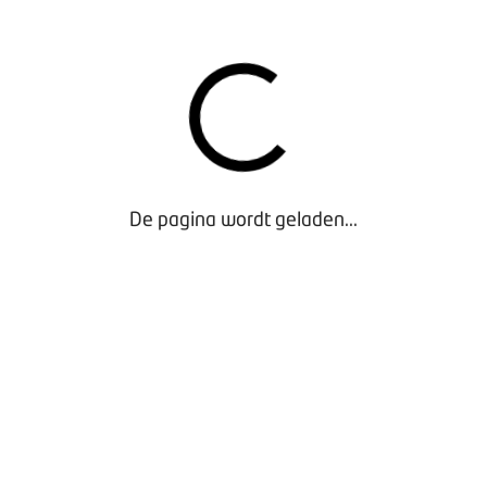
eventie:
uw eigen regiocontactpersoon bij de politie stelt zich v
iteit in uw bedrijf te voorkomen.
teit:
ook verhuur- en deelautobedrijven worden steeds vaker he
oe kunt u zich beschermen?
 over de regiobijeenkomsten
 AAN VOOR:
s in Best
De pagina wordt geladen...
uis in Bunnik
tart om 19.30 uur. Om 20.45 uur wordt de avond afgesloten m
 het ons dan zo snel mogelijk weten door u aan te melden via d