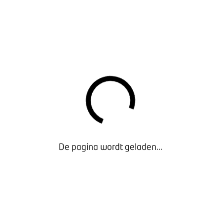
en met 31 augustus 2026
s in het mkb met maximaal 250 medewerkers.
 procent vergoeding. De overige vijftig procent is voor rekeni
00 subsidie per aanvraag. Het minimale subsidiebedrag voor e
ie voor advies en implementatie is maximaal € 1.000 (excl. btw
N
n de subsidie kan via een elektronisch formulier in het
subsid
es meer informatie en uitleg over
hoe je de subsidie kunt aanv
De pagina wordt geladen...
EN EN VRAGEN?
rbeelden van inclusiviteitstechnologie
of bekijk
de lijst met 
l aan het Aanvalsplan Techniek, waarin onder andere aandac
s ook onder de subsidieregeling inclusiviteitstechnologie kan v
hniek
.