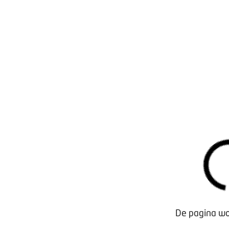
Waarom lid worden?
Contact voor leden
Aanmelding nieuwsbrief
Opzeggen lidmaatschap
Vergaderen bij BOVAG
Privacy beleid
De pagina wor