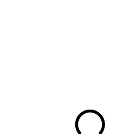
emissiezone ingevoerd. Twaalf gemeenten volgen. Zero-em
gebieden waar op termijn alleen nog uitstootvrije bedrijfs
vrachtwagens in mogen. Er bestaat voor deze zones een o
Sinds januari van dit jaar zijn de regels daarin aangepast. 
ontheffingsbeleid en de aanvraag van een ontheffing op 
RDW.
Handige tips en actuele informatie over zero-emissiezone
dossier hierover op deze website.
Bezig met laden...