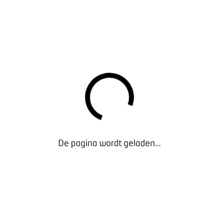
aar de kuchschermen is vanwege de onduidelijkheid erover erui
e overheid zijn aangepast.
E NIEUWSTE VERSIE VAN HET MOBILITEITSP
RMATIE OVER DE VERSOEPELINGEN:
De pagina wordt geladen...
ng van mondkapjes en meer klanten welkom in uw bedrijf
18 ju
 rondom corona vindt u op
orona