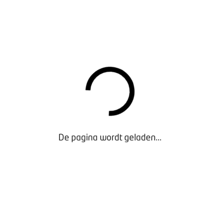
7-2-richtlijn momenteel nog niet opgenomen is in de wet, ka
vanuit de verzekeraars worden er steeds vaker strengere eisen
bijeenkomst praten we je bij over de laatste ontwikkelingen en 
en. Kijk
hier
voor meer informatie over de PGS 37-2-richtlijn.
 E-BIKES
 voorbij of de fatbike is niet in het nieuws. In het maatschap
eventuele maatregelen rondom de e-bike genoemd zoals bijvoo
een helm. Wat doet BOVAG op de achtergrond en waar beweegt 
NNEER?
De pagina wordt geladen...
mber 2024: Van der Valk Zwolle
cember 2024: Van der Valk ’s-Hertogenbosch-Vught
A
op en ontvangst met soep en broodjes
vang programma
iting en borrel