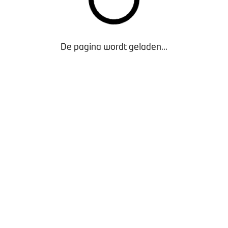
 op
lena
De pagina wordt geladen...