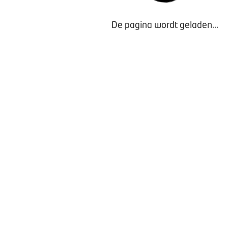
Kijk voor meer informatie over de tool en antwoorden op 
mijn.bovag.nl/csrd
.
De pagina wordt geladen...
Lees ook:
CSRD: wie moet er wat mee?
Lees ook:
Hoe helpt BOVAG kleine bedrijven op CSRD-gebi
Bezig met laden...