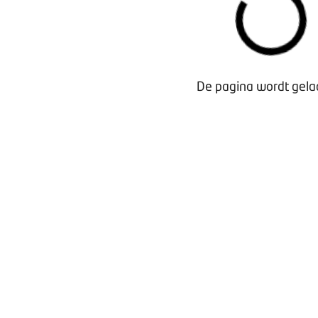
De pagina wordt gelad
Waarom lid worden?
Contact voor leden
Aanmelding nieuwsbrief
Opzeggen lidmaatschap
Vergaderen bij BOVAG
Privacy beleid