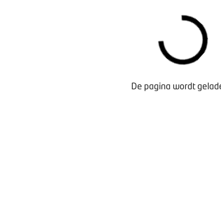
De pagina wordt gelade
Waarom lid worden?
Contact voor leden
Aanmelding nieuwsbrief
Opzeggen lidmaatschap
Vergaderen bij BOVAG
Privacy beleid