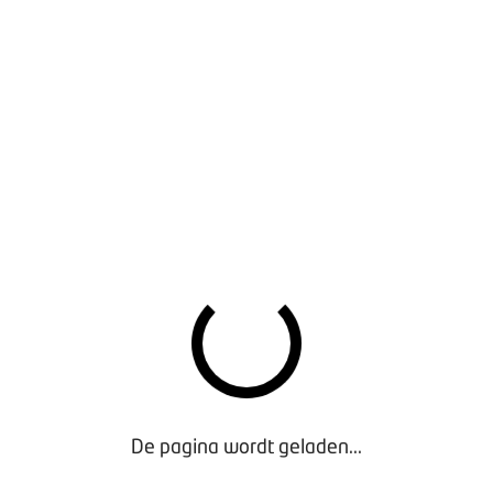
 met de politie hebben we een aantal signalen op een rij geze
voertuig. In dit overzicht vind je ook informatie over de versc
ef praktijkvoorbeelden:
 dat een crimineel jouw voertuig heeft gebruikt?
28 oktober 2
VAN MISBRUIK?
eden dat een (huur)voertuig is gebruikt voor malafide activite
Voor BOVAG-leden zijn er speciale aanspreekpunten bij de polit
De pagina wordt geladen...
ntie, verduistering, diefstal of andere vormen van ondermijnend
ovag.nl/criminaliteit
.