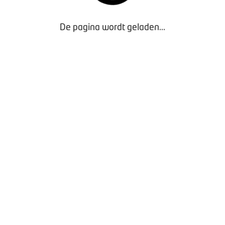
ver de oproep die BOVAG vorig jaar deed aan de gemeente A
De pagina wordt geladen...