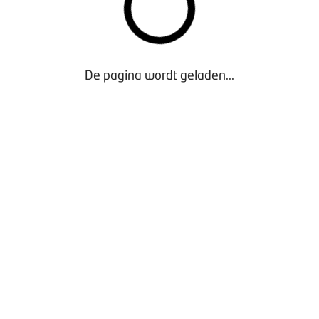
jn mondkapjes in publieke ruimtes niet meer verplicht. Het dr
 is vanaf 25 september ook niet meer nodig, maar blijft tijden
De pagina wordt geladen...
n 25 september gelden staan ook in een nieuwe versie van het 