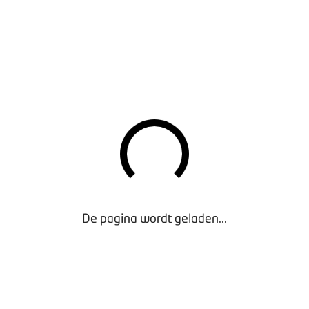
evenlangleren
gehele trainingsaanbod
BER 8.30 – 16.30 UUR SYSTEEM HYDRAULIEK N2 
n met het onderhoud aan hydraulische systemen in mobiele wer
de werking van hydrauliek onder de knie te krijgen. Deze prakti
rken met diverse hydraulische systemen. U krijgt praktische ha
erschillende componenten functioneren. Daarnaast leert u begr
eepraten én meewerken als het gaat over hydrauliek. De trai
chikt voor iedereen die werkt met mobiele werktuigen waarin h
De pagina wordt geladen...
e en aanmelden
 8.30 – 16.30 UUR ELEKTROTECHNIEK MOBIELE WE
TRAINING)
n elektrische veiligheid stelt de Arbowet eisen om werknemers 