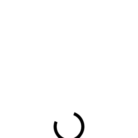
 'Zo betaalt u veilig voor uw auto' (drukbestand)