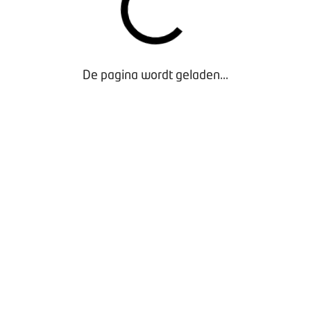
ntine of personeelsruimte.
er
voor alle overige dienstverlening.
amenlijk initiatief van werkgevers- en werknemersorganisaties
De pagina wordt geladen...
en maken we de sector sterker, veiliger en gezonder.