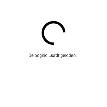
aanmerking te komen voor afdracht van een lage WW-premie.
 naar type contract
05 december 2019
De pagina wordt geladen...
emiedifferentiatie WAB vanwege coronavirus
31 maart 2020