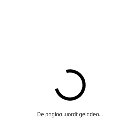
tot en met februari 2021 wordt er overigens alleen gewaarsc
 bonnenboekje weer tevoorschijn. Let wel: wie tot 1 november
prekend wel een boete op basis van de huidige wetgeving.
G
uatie blijft het mogelijk om tijdelijke ontheffingen aan te vrag
 Denk hierbij aan aangepaste vervoersmiddelen en sommige old
. Bijzonder: een ontheffing is ook mogelijk als de levertijd v
 lang is. Dan is een ontheffing mogelijk voor de duur van de l
aalf maanden.
r oude diesels
De pagina wordt geladen...
rd aangekondigd, blijft van kracht.
RMATIE