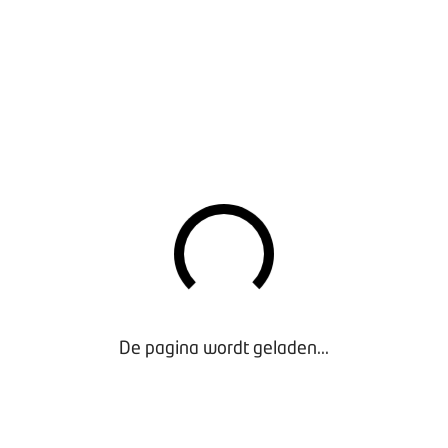
norm is bedoeld om de kwaliteit en veiligheid van complexer en
ed te kunnen borgen. De Plusnorm is dus facultatief en geen v
an BOVAG.
ls schadeherstelbedrijf zelf of zich nu al wilt profileren als sp
sch schadeherstel. Dat vereist immers meer kennis, expertise en
Lees
A 28 SEPTEMBER
usnorm nu precies in? Welke eisen worden gesteld? En, wat b
svoering en medewerkers? Tijdens de bijeenkomst gaan we uitg
De pagina wordt geladen...
e Plusnorm,
walificaties en vrijstellingen,