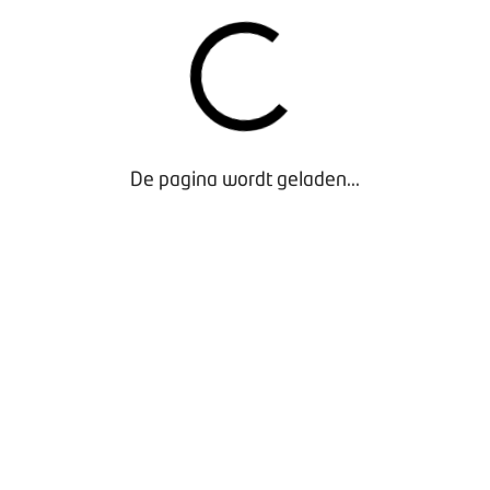
sprek met Bob Velthuis terug (exclusief voor leden)
GENTUUR
gentuur
De pagina wordt geladen...
resentaties van andere sprekers tijdens de kennissessie. Daarnaa
alles wat met agentuur te maken heeft: uitgebreide uitleg, aa
agen en antwoorden en hoe BOVAG u kan helpen bij de transiti