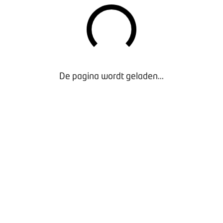
workshops! Er zijn een beperkt aantal plaatsen
beschikbaar, dus vol = vol!
Meld jouw leermeester aan
WORKSHOPBESCHRIJVINGEN
De pagina wordt geladen...
Workshop 1: Opladen voor de toekomst
Onder de noemer 'Opladen voor de toekomst' heeft
OOMT een virtual reality-experience gelanceerd, die
truckdealers en hun medewerkers helpt zich voor te
bereiden op de EV-toekomst. Wat betekent dit voor
de werkzaamheden in de werkplaats? Hoe bereid je
je daarop voor? Neem deel aan deze VR-experience
om voor jezelf en BBL-student een uitgebreider beeld
van de nabije toekomst te krijgen!
Workshop 2: Generatiehelden
We werken met verschillende generaties op de
werkvloer. Je bent als leermeester van een andere