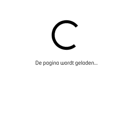
AART
t in het teken van een bezoek aan het beroemde Porsche Mus
 van een van ’s werelds meest iconische automerken. Na dit be
deelnemers hebben de mogelijkheid om hun verblijf op eigen in
is het mogelijk om het EHG-museum te bezoeken.
ERBLIJF
eam verblijft in Hotel Premier Inn Stuttgart Europaviertel. Mel
De pagina wordt geladen...
nmeldknop. Hierbij kun je aangeven in welke kamer je wilt ver
verzorgen. De kosten voor de hotelkamer zijn voor eigen reken
AG.
e reis en het verblijf zijn voor eigen rekening. BOVAG en KCI
iner.
 INFORMATIE EN AANMELDING
25 maart 2025
rlijk 18 februari 2025