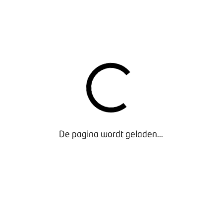
de auto van de zaak voor medewerkers? Hoe werkt
deze regeling als je rijschoolhouder bent? Geldt de
regeling ook voor zzp'ers?
We verwachten dan ook meer duidelijkheid te kunnen
geven op onderdelen die nu nog niet duidelijk zijn. We
zijn hierover met de Belastingdienst in gesprek.
PROGRAMMA
16.00
Inloop
16.30
Opening en introductie ministerie van
De pagina wordt geladen...
Financiën
17.00
Presentatie en toelichting pseudo-eindheffing
door Rogier Kuin (BOVAG)
17.30
Vragenronde
18.00
Afsluitend broodjes en soep
We zien je graag op een van deze bijeenkomsten en
neem gerust een collega mee. Meld je direct aan: